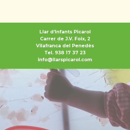
Llar d’Infants Picarol
Carrer de J.V. Foix, 2
Vilafranca del Penedès
Tel. 938 17 37 23
info@llarspicarol.com