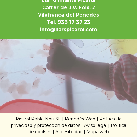
Llar d’Infants Picarol
Carrer de J.V. Foix, 2
Vilafranca del Penedès
Tel. 938 17 37 23
info@llarspicarol.com
Picarol Poble Nou SL |
Penedès Web
|
Política de
privacidad y protección de datos
|
Aviso legal
|
Política
de cookies
|
Accesibilidad
|
Mapa web