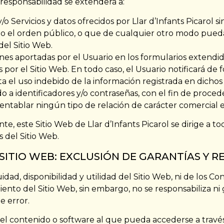
 responsabilidad se extenderá a:
o Servicios y datos ofrecidos por Llar d’Infants Picarol si
al o el orden público, o que de cualquier otro modo pue
el Sitio Web.
ones aportadas por el Usuario en los formularios extendido
s por el Sitio Web. En todo caso, el Usuario notificará de 
el uso indebido de la información registrada en dichos f
do a identificadores y/o contraseñas, con el fin de proce
ntablar ningún tipo de relación de carácter comercial ent
te, este Sitio Web de Llar d’Infants Picarol se dirige a t
 del Sitio Web.
L SITIO WEB: EXCLUSIÓN DE GARANTÍAS Y 
idad, disponibilidad y utilidad del Sitio Web, ni de los Con
ento del Sitio Web, sin embargo, no se responsabiliza ni 
e error.
l contenido o software al que pueda accederse a través d