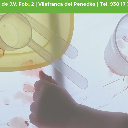
r de J.V. Foix, 2 | Vilafranca del Penedès | Tel. 938 1