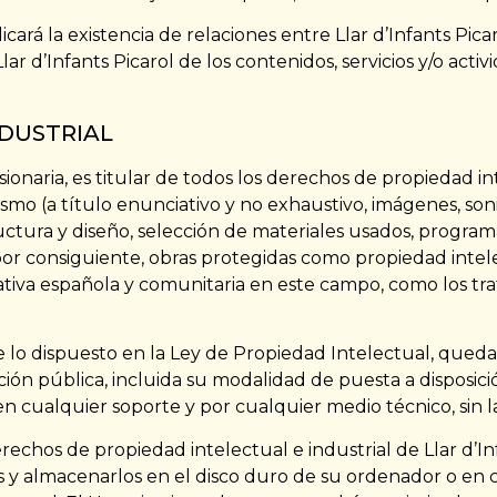
ará la existencia de relaciones entre Llar d’Infants Picaro
lar d’Infants Picarol de los contenidos, servicios y/o activ
NDUSTRIAL
sionaria, es titular de todos los derechos de propiedad int
o (a título enunciativo y no exhaustivo, imágenes, sonid
ructura y diseño, selección de materiales usados, progra
 por consiguiente, obras protegidas como propiedad inte
ativa española y comunitaria en este campo, como los trat
e lo dispuesto en la Ley de Propiedad Intelectual, qued
ión pública, incluida su modalidad de puesta a disposició
n cualquier soporte y por cualquier medio técnico, sin la 
echos de propiedad intelectual e industrial de Llar d’Inf
los y almacenarlos en el disco duro de su ordenador o en 