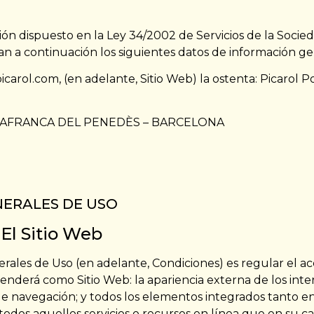
n dispuesto en la Ley 34/2002 de Servicios de la Socied
litan a continuación los siguientes datos de información ge
rspicarol.com, (en adelante, Sitio Web) la ostenta: Picarol
 VILAFRANCA DEL PENEDÈS – BARCELONA
ENERALES DE USO
 El Sitio Web
ales de Uso (en adelante, Condiciones) es regular el acces
enderá como Sitio Web: la apariencia externa de los inter
de navegación; y todos los elementos integrados tanto en
odos aquellos servicios o recursos en línea que en su cas