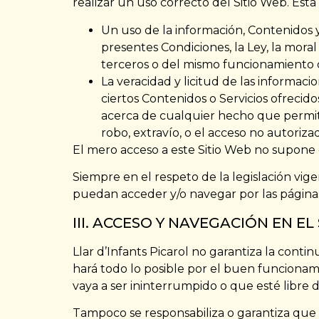
realizar un uso correcto del Sitio Web. Esta
Un uso de la información, Contenidos y/
presentes Condiciones, la Ley, la mor
terceros o del mismo funcionamiento d
La veracidad y licitud de las informaci
ciertos Contenidos o Servicios ofrecido
acerca de cualquier hecho que permita 
robo, extravío, o el acceso no autoriza
El mero acceso a este Sitio Web no supone e
Siempre en el respeto de la legislación vigen
puedan acceder y/o navegar por las páginas
III. ACCESO Y NAVEGACIÓN EN E
Llar d’Infants Picarol no garantiza la continu
hará todo lo posible por el buen funcionami
vaya a ser ininterrumpido o que esté libre d
Tampoco se responsabiliza o garantiza que e