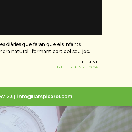
s diàries que faran que els infants
nera natural i formant part del seu joc.
SEGÜENT
Felicitació de Nadal 2024
7 37 23 | info@llarspicarol.com