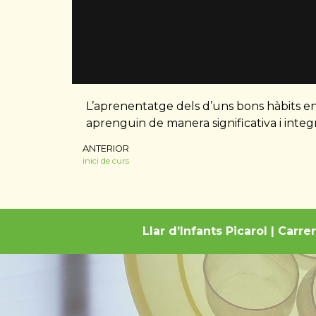
L’aprenentatge dels d’uns bons hàbits en 
aprenguin de manera significativa i integ
ANTERIOR
inici de curs
Llar d’Infants Picarol | Carre