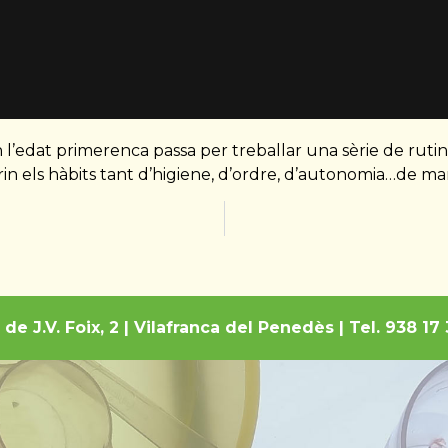
l’edat primerenca passa per treballar una sèrie de rutine
rin els hàbits tant d’higiene, d’ordre, d’autonomia…de ma
r de J.V. Foix, 2 | Vilafranca del Penedès | Tel. 938 1